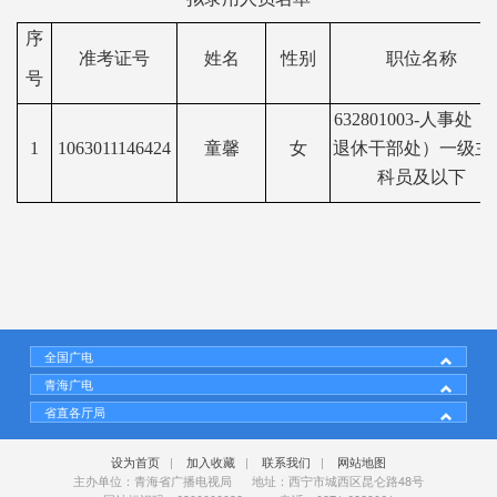
序
准考证号
姓名
性别
职位名称
号
632801003-人事处（
1
1063011146424
童馨
女
退休干部处）一级主
科员及以下
全国广电
青海广电
省直各厅局
设为首页
|
加入收藏
|
联系我们
|
网站地图
主办单位：青海省广播电视局 地址：西宁市城西区昆仑路48号