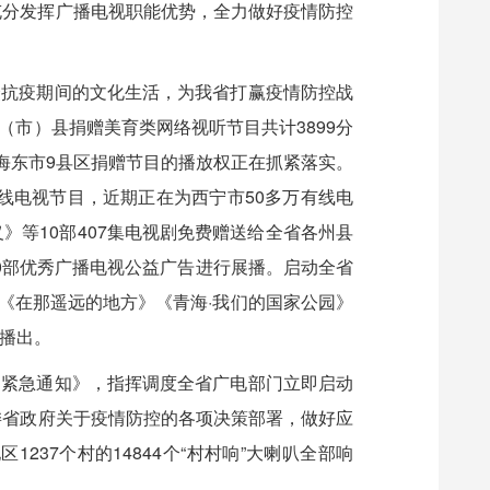
充分发挥广播电视职能优势，全力做好疫情防控
众抗疫期间的文化生活，为我省打赢疫情防控战
市）县捐赠美育类网络视听节目共计3899分
海东市9县区捐赠节目的播放权正在抓紧落实。
有线电视节目，近期正在为西宁市50多万有线电
等10部407集电视剧免费赠送给全省各州县
0部优秀广播电视公益广告进行展播。启动全省
》《在那遥远的地方》《青海·我们的国家公园》
播出。
的紧急通知》，指挥调度全省广电部门立即启动
委省政府关于疫情防控的各项决策部署，做好应
237个村的14844个“村村响”大喇叭全部响