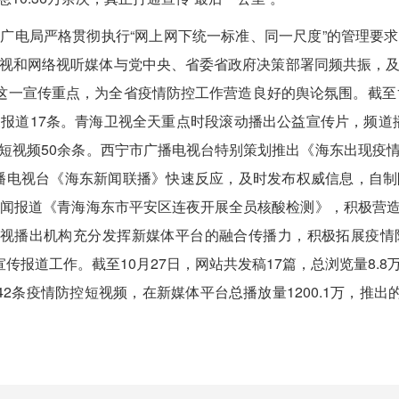
广电局严格贯彻执行“网上网下统一标准、同一尺度”的管理要
视和网络视听媒体与党中央、省委省政府决策部署同频共振，
”这一宣传重点，为全省疫情防控工作营造良好的舆论氛围。截至1
报道17条。青海卫视全天重点时段滚动播出公益宣传片，频道播
短视频50余条。西宁市广播电视台特别策划推出《海东出现疫
东广播电视台《海东新闻联播》快速反应，及时发布权威信息，自
新闻报道《青海海东市平安区连夜开展全员核酸检测》，积极营
电视播出机构充分发挥新媒体平台的融合传播力，积极拓展疫
宣传报道工作。截至10月27日，网站共发稿17篇，总浏览量8.
的42条疫情防控短视频，在新媒体平台总播放量1200.1万，推