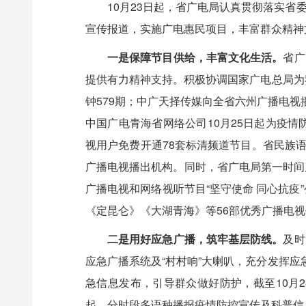
10月23日起，省广电局认真贯彻落实
宣传报道，实施广电惠民项目，丰富群众精神
一是保障节目供给，丰富文化生活。
省广
提供有力精神支持。积极协调国家广电总局为
钟579期；中广天择传媒向全省六州广播电
中国广电青海省网络公司10月25日起为疫情
视用户免费开通78套标清频道节目。省民族
广播电视播出机构。同时，省广电局第一时间
广播电视和网络视听节目“坚守使命 同心抗疫
《定昆仑》《大湖青海》等56部优秀广播电
二是用好应急广播，筑牢基层防线。
及时
应急广播系统及“村村响”大喇叭，充分发挥
急信息发布，引导群众做好防护，截至10月28
起，分时段多语种播报疫情防控宣传及科普信息1