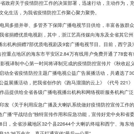
省委省政府关于疫情防控工作的决策部署，迅速行动，主动作为，
文化生活，为我省疫情防控工作聚心聚力聚势。
电局多措并举、多管齐下保障广播电视节目供给，丰富各族群
我省捐赠优质电视剧，其中，浙江艺高传媒向海东及全省其它州（
视播出机构捐赠7部优质电视剧及9套广播电视节目。目前，西宁及
防控重点地区的海东市平安区2.84万有线用户免费开通了78套
语影视译制中心第一时间将译制完成的疫情防控宣传片《秋收起义》
启动全省疫情防控主题广播电视公益广告展播活动，共遴选了3
”公益展播活动，把我省创作的《跑马溜溜的云上》《代号 221
视作品提供给全省各级广播电视播出机构和网络视听服务机构广泛
印发《关于利用应急广播及大喇叭系统做好疫情防控宣传工作
应急广播“平战结合”独特宣传作用和应急功能，宣传好党中央和省
日，全省涉藏地区32个县22644个大喇叭终端和西宁、海东地区1
0.36万余次，真正打通宣传“最后一公里”。