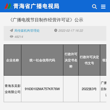
《广播电视节目制作经营许可证》公示
局传媒机构管理处
2022-02-17 16:22
48214
行政许可
行政许可决定
企业名称
统一社会信用代码
决定书名
项目
书文号
称
广播
青海东吴影
91630102MA757KR76W
2022第
3
号
目制
业有限公司
许