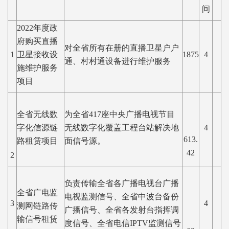
间
2022年度政
府购买直播
对全省所有在册的直播卫星户户
1
卫星接收设
1875
4
通、村村通设备进行维护服务
施维护服务
项目
全省无线数
为全省417座中央广播电视节目
字化信源链
无线数字化覆盖工程台站解决地
4
613.
路租赁项目
面信号源。
42
2
负责传输全省各广播电视台广播
全省广电监
电视监测信号、全省中波台备份
3
4
测网链路传
广播信号、全省各发射台指挥调
输信号租赁
度信号、全省电信IPTV监测信号