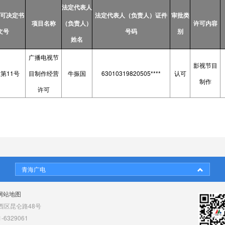
法定代表人
可决定书
法定代表人（负责人）证件
审批类
项目名称
（负责人）
许可内容
文号
号码
别
姓名
广播电视节
影视节目
2第
11
号
目制作经营
牛振国
63010319820505****
认可
制作
许可
青海广电
网站地图
区昆仑路48号
6329061