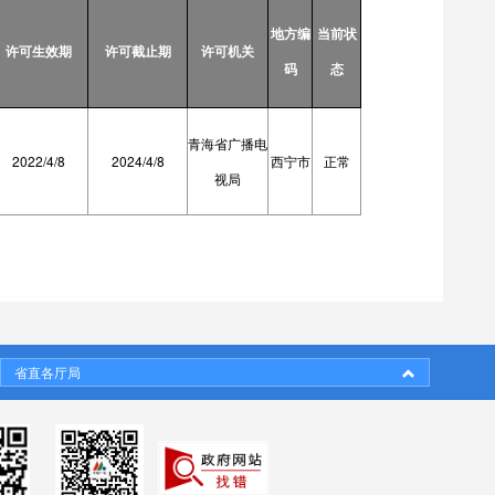
地方编
当前状
许可生效期
许可截止期
许可机关
码
态
青海省广播电
2022/4/8
2024/4/8
西宁市
正常
视局
省直各厅局