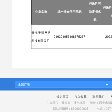
行政许可
行政许
企业名称
统一社会信用代码
决定书名
称
青海子孺网络
916301053108675237
202
科技有限公司
全国广电
设为首页
|
加入收藏
|
联系我们
|
主办单位：青海省广播电视局 地址：西宁市城西
网站标识码：6300000038 电话：0971-