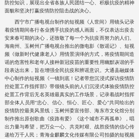
防控知识，展现出全省各族人民团结一心、积极抗疫的精神
面貌和坚决打赢疫情防控阻击战的决心。
西宁市广播电视台制作的短视频《人世间》用镜头记录
着疫情期间各行各业携手抗疫的感人画面，不仅表达出疫去
安来春可期的决心，还致敬了每一个为抗疫而努力的人们。
海南州、玉树州广播电视台推出的微电影《散谣记》、短视
频《做新时代健康老人》用情景演绎的方式，将疫情期间造
谣的危害性和老年人接种新冠疫苗的重要性用幽默诙谐的手
段表达出来，旨在增强全民抗疫和辨谣意识。大通县融媒体
中心制作的短视频《一镜到底！记者带您沉浸式探访疫情防
控处置工作指挥部》带领镜头前的人们沉浸式体验疫情防控
处置工作背后无名英雄最真实的工作场景，记录着战时指挥
部全体人员用“忠心、信心、恒心、匠心、爱心”共同绘出的
疫情防控最美风景线；玉树州委宣传部、海东市文化馆分别
制作推出原创歌曲《疫路有爱》《这个城市不再孤单》，唱
出力量与希望，把万众一心、共克时艰、战胜疫情的信心传
递给万千人民；青海金麒麟文化传媒有限公司拍摄的短视频