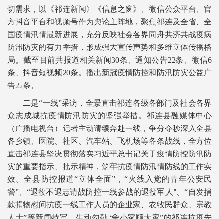
切需求，以《祁连新闻》《信息之窗》、微信公众平台、官
方抖音平台和视频号作为舆论主阵地，聚焦祁连及全省、全
国疫情汛情最新进展，充分反映社会各界同舟共济共战疫病
防汛防灾的有力举措，形成强大宣传声势和多维立体传播格
局。截至目前共报道相关新闻30条、通知公告22条、微信6
条、抖音短视频20条。播出新冠疫情防控和防汛防灾公益广
告22条。
二是“一线”采访，全景直击祁连各级各部门及社会各界
众志成城抗疫情防汛防灾的坚强举措。祁连县融媒体中心
（广播电视台）记者主动请缨奔赴一线，争分夺秒深入全县
各乡镇、医院、社区、汽车站、飞机场等各条战线，全方位
直击祁连县坚决贯彻落实习近平总书记关于疫情防控防汛防
灾的重要指示、批示精神，筑牢抗疫情防汛情防线的工作实
效。全县防控报道“立体全面”，“火线入党的青年公安民
警”、“退役不退志请战防控一线参战的退役军人”、“自发捐
款捐物慰问抗疫一线工作人员的企业家、农牧民群众、宗教
人士”等新闻特写，生动勾勒“舍小家顾大家”的祁连抗疫先