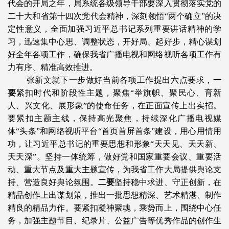
代会的开局之年，局系统各级领导干部要深入贯彻落实党的
二十大和省第十四次党代会精神，深刻领悟“两个确立”的决
定性意义，全面加强习近平总书记系列重要讲话精神的学
习，迅速集中心思、调整状态，开好局、起好步，精心谋划
好全年各项工作，确保我省广播电视和网络视听各项工作有
力有序、精准高效推进。
张新文就下一步做好当前各项工作提出六点要求，
一
要
紧扣时代和阶段性主题，聚焦“举旗帜、聚民心、育新
人、兴文化、展形象”的使命任务，在正面宣传上出实招。
要紧扣主题主线，保持高光聚焦，持续深化广播电视媒
体“头条”和网络视听平台“首页首屏首条”建设，用心用情用
功，让习近平总书记的重要思想和形象“天天见、天天新、
天天深”。坚持一体统筹，做好党和国家重要会议、重要活
动、重大节点及重大主题宣传，为我省工作大局提供舆论支
持、营造良好舆论氛围。
二要
坚持稳中求进、守正创新，在
精品创作上出谋划策，推出一批思想精深、艺术精湛、制作
精良的精品力作。要紧扣凝神聚魂，乘势而上，围绕中心任
务，加强主题节目、纪录片、公益广告等优秀作品的创作生