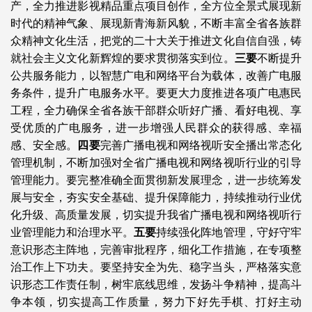
产，全力推进影视精品重点项目创作，全方位全景式展现新
时代的精神气象、展现新青海新风貌，不断丰富全省各族群
众精神文化生活，把党的二十大关于推进文化自信自强，铸
就社会主义文化新辉煌的要求贯彻落实到位。
三要
不断提升
公共服务能力，以智慧广电和网络平台为载体，改善广电服
务条件，提升广电服务水平。要更大力度推进各项广电惠民
工程，全力确保全省各族干部群众听好广播、看好电视、享
受优质的广电服务，进一步增强人民群众的获得感、幸福
感、安全感。
四要
完善广播电视和网络视听安全播出常态化
管理机制，不断加强对全省广播电视和网络视听行业的引导
管理能力。要完整准确全面贯彻新发展理念，进一步统筹发
展与安全，夯实安全基础、提升保障能力，持续推动行业优
化升级、高质量发展，切实提升我省广播电视和网络视听行
业管理能力和治理水平。
五要
持续强化阵地管理，守好守牢
意识形态主阵地，完善审批程序，细化工作措施，在专项整
治工作上下功夫。要坚持安全为先、稳字当头，严格落实意
识形态工作责任制，树牢底线思维，发扬斗争精神，提高斗
争本领，切实提高工作质量，努力下好先手棋、打好主动