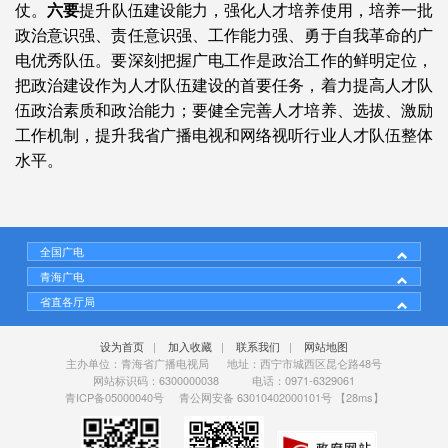
仗。
六要
提升队伍建设能力，强化人才培养使用，培养一批
政治意识强、责任意识强、工作能力强、勇于自我革命的广
电优秀队伍。要深刻把握广电工作是政治工作的鲜明定位，
把政治建设作为人才队伍建设的首要任务，着力提高人才队
伍政治素质和政治能力；要健全完善人才培养、选拔、激励
工作机制，提升我省广播电视和网络视听行业人才队伍整体
水平。
全国广电
青海广电
省直各厅局
设为首页
|
加入收藏
|
联系我们
|
网站地图
主办单位：青海省广播电视局 地址：西宁市城西区昆仑路48号
网站标识码：6300000038 电话：0971-6329061
青ICP备05000040号
青公网安备 63010402000101号
【28ms】