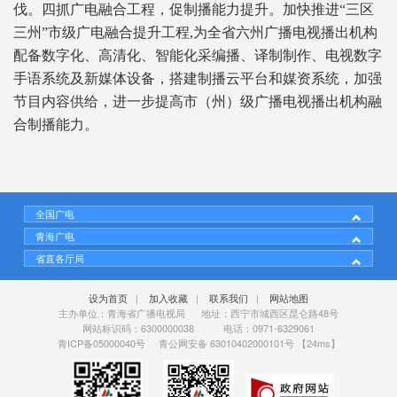
伐。四抓广电融合工程，促制播能力提升。加快推进“三区
三州”市级广电融合提升工程,为全省六州广播电视播出机构
配备数字化、高清化、智能化采编播、译制制作、电视数字
手语系统及新媒体设备，搭建制播云平台和媒资系统，加强
节目内容供给，进一步提高市（州）级广播电视播出机构融
合制播能力。
全国广电
青海广电
省直各厅局
设为首页
|
加入收藏
|
联系我们
|
网站地图
主办单位：青海省广播电视局 地址：西宁市城西区昆仑路48号
网站标识码：6300000038 电话：0971-6329061
青ICP备05000040号
青公网安备 63010402000101号
【24ms】