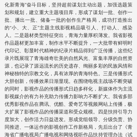
化新青海”奋斗目标，坚持超前谋划主动出题，加强选题策
划和规划，建立重大主题项目库，形成了谋划一批、创作一
批、播出一批、储备一批的创作生产格局，成功打造推出
的“小、大、正”主题主线影视精品吸引人、打动人、感染
人。二是题材类型特征突出，青海力量厚积薄发。我省影视
作品题材更加丰富，制作水平不断提升，一大批带有鲜明时
代印记、彰显时代精神的纪录片精品得到广泛传播，这些纪
录片既展现了青海雄奇壮美的自然风光、富集丰厚的自然资
源，也记录了源远流长的历史遗存、绚丽多彩的民族风情和
神秘独特的宗教文化，具有浓厚的青海特色。三是传播形式
大胆创新，传播效果日渐显现。在围绕电视主战场不断突破
的同时，影视作品的传播形式日趋多样化，新媒体作为主流
影视媒介的有力补充助力传播力影响力不断扩大。我省多部
优秀影视作品在腾讯、优酷、爱奇艺等视频网站上传播，极
大扩展了影视作品的传播渠道和受众规模。四是扶持引导力
度加大，创作活力日益迸发。形成党组领导、分级负责、协
同推进、一体运作的影视创作工作新格局，先后出台了《青
海省广播电视局广播电视和网络视听作品扶持管理办法（试