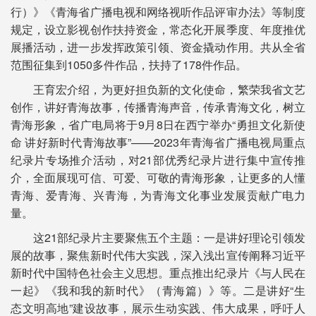
行）》《青海省广播电视和网络视听作品评审办法》等制度
规定，设立影视创作扶持资金，常态化开展季度、年度推优
展播活动，进一步发挥政策引领、资金撬动作用。共从全省
范围征集到1050多件作品，扶持了178件作品。
王育宏介绍，为更好担负新的文化使命，繁荣我省文艺
创作，讲好青海故事，传播青海声音，传承青海文化，树立
青海形象，省广电局将于9月8日在西宁举办“勇担文化新使
命 讲好新时代青海故事”——2023年青海省广播电视局重点
纪录片专场推介活动，对21部优秀纪录片进行集中宣传推
介，全面展现可信、可爱、可敬的青海形象，让更多的人懂
青海、爱青海、兴青海，为青海文化事业发展贡献广电力
量。
这21部纪录片主要聚焦五个主题：一是讲好理论引领发
展的故事，聚焦新时代伟大实践，深入浅出宣传阐释习近平
新时代中国特色社会主义思想。重点推出纪录片《与人民在
一起》《我和我的新时代》（青海篇）》等。二是讲好“生
态文明高地”建设故事，展示生动实践、伟大成果，呼吁人