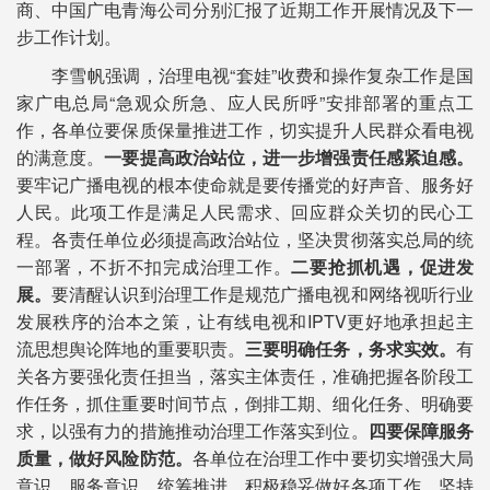
商、中国广电青海公司分别汇报了近期工作开展情况及下一
步工作计划。
李雪帆强调，治理电视“套娃”收费和操作复杂工作是国
家广电总局“急观众所急、应人民所呼”安排部署的重点工
作，各单位要保质保量推进工作，切实提升人民群众看电视
的满意度。
一要提高政治站位，进一步增强责任感紧迫感。
要牢记广播电视的根本使命就是要传播党的好声音、服务好
人民。此项工作是满足人民需求、回应群众关切的民心工
程。各责任单位必须提高政治站位，坚决贯彻落实总局的统
一部署，不折不扣完成治理工作。
二要抢抓机遇，促进发
展。
要清醒认识到治理工作是规范广播电视和网络视听行业
发展秩序的治本之策，让有线电视和IPTV更好地承担起主
流思想舆论阵地的重要职责。
三要明确任务，务求实效。
有
关各方要强化责任担当，落实主体责任，准确把握各阶段工
作任务，抓住重要时间节点，倒排工期、细化任务、明确要
求，以强有力的措施推动治理工作落实到位。
四要保障服务
质量，做好风险防范。
各单位在治理工作中要切实增强大局
意识、服务意识，统筹推进，积极稳妥做好各项工作，坚持