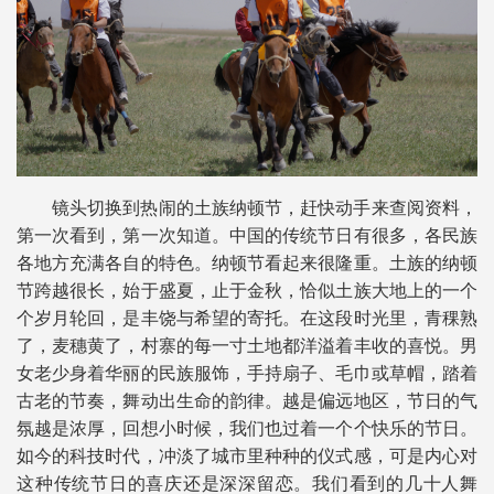
镜头切换到热闹的土族纳顿节，赶快动手来查阅资料，
第一次看到，第一次知道。中国的传统节日有很多，各民族
各地方充满各自的特色。纳顿节看起来很隆重。土族的纳顿
节跨越很长，始于盛夏，止于金秋，恰似土族大地上的一个
个岁月轮回，是丰饶与希望的寄托。在这段时光里，青稞熟
了，麦穗黄了，村寨的每一寸土地都洋溢着丰收的喜悦。男
女老少身着华丽的民族服饰，手持扇子、毛巾或草帽，踏着
古老的节奏，舞动出生命的韵律。越是偏远地区，节日的气
氛越是浓厚，回想小时候，我们也过着一个个快乐的节日。
如今的科技时代，冲淡了城市里种种的仪式感，可是内心对
这种传统节日的喜庆还是深深留恋。我们看到的几十人舞