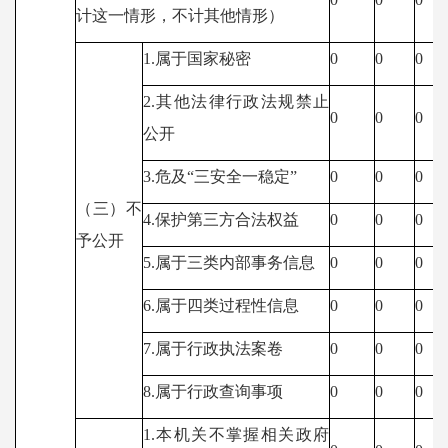
计这一情形，不计其他情形）
1.
属于国家秘密
0
0
0
2.
其他法律行政法规禁止
0
0
0
公开
3.
危及“三安全一稳定”
0
0
0
（三）不
4.
保护第三方合法权益
0
0
0
予公开
5.
属于三类内部事务信息
0
0
0
6.
属于四类过程性信息
0
0
0
7.
属于行政执法案卷
0
0
0
8.
属于行政查询事项
0
0
0
1.
本机关不掌握相关政府