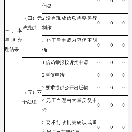
0
0
0
信息
（四）无
2.
没有现成信息需要另行
0
0
0
法提供
制作
三、本
年度办
3.
补正后申请内容仍不明
0
0
0
理结果
确
1.
信访举报投诉类申请
0
0
0
2.
重复申请
0
0
0
3.
要求提供公开出版物
0
0
0
（五）不
4.
无正当理由大量反复申
予处理
0
0
0
请
5.
要求行政机关确认或重
0
0
0
新出具已获取信息