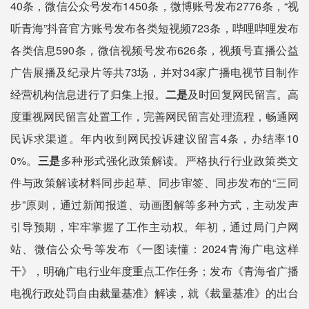
40条，微信公众号发布1450条，微博账号发布2776条，“视
听青海”抖音官方账号发布各类短视频723条，哔哩哔哩发布
各类信息590条，微信视频号发布626条，视频号直播公益
广告展播及纪录片等共73场，并对34家广播电视节目制作
经营机构信息进行了归集上报。
二是
及时回复网民留言。高
度重视网民留言处置工作，完善网民留言处理流程，畅通网
民诉求渠道。年内收到网民投诉建议留言
4条，办结率10
0%。
三是
多种形式强化政策解读。严格执行行业政策类文
件与政策解读材料同步起草、同步审签、同步发布的
“三同
步”原则，通过新闻报道、动画图解等多种方式，主动发声
引导预期，牢牢掌握了工作主动权。年初，通过局门户网
站、微信公众号等发布《一图读懂：2024青海广电这样
干》，明确广电行业年度重点工作任务；发布《青海省广播
电视行政处罚自由裁量基准》解读，就《裁量基准》的出台