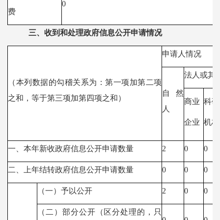
0
费
三、收到和处理政府信息公开申请情况
申请人情况
法人或其
（本列数据的勾稽关系为：第一项加第二项
自然
之和，等于第三项加第四项之和）
商业
科研
人
企业
机构
一、本年新收政府信息公开申请数量
2
0
0
二、上年结转政府信息公开申请数量
0
0
0
（一）予以公开
2
0
0
（二）部分公开（区分处理的，只
0
0
0