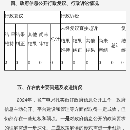
四、政府信息公开行政复议、行政诉讼情况
行政复议
行政诉讼
未经复议直接起诉
复
结果
结果
其他
尚未
总计
结果
结果
其他
尚未
结
维持
纠正
结果
审结
总计
维持
纠正
结果
审结
维
0
0
0
0
0
0
0
0
0
0
0
五、存在的主要问题及改进情况
2024年，省广电局扎实做好政府信息公开工作，政府
信息主动公开、平台建设和管理等方面都取得一定成效，但
仍然存在一些短板和弱项。
一是
对政府信息公开的政策要求
的理解需进一步深化。
二是
政策解读的形式需进一步创新，