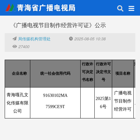
《广播电视节目制作经营许可证》公示
局传媒机构管理处
2025-08-05 10:38
27400
行政许
行政许可
法
可
决定
决定书
文
（
企业名称
统一社会信用代码
项目名称
书
名称
号
广播电视
青海嘎孔文
91630102MA
2025第1
节目制作
化传媒有限
旦
7599CE9T
6号
经营许可
公司