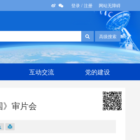
登录
/
注册
网站无障碍
高级搜索
互动交流
党的建设
国》审片会