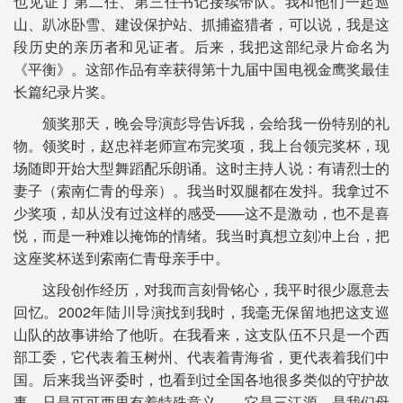
也见证了第二任、第三任书记接续带队。我和他们一起巡
山、趴冰卧雪、建设保护站、抓捕盗猎者，可以说，我是这
段历史的亲历者和见证者。后来，我把这部纪录片命名为
《平衡》。这部作品有幸获得第十九届中国电视金鹰奖最佳
长篇纪录片奖。
颁奖那天，晚会导演彭导告诉我，会给我一份特别的礼
物。领奖时，赵忠祥老师宣布完奖项，我上台领完奖杯，现
场随即开始大型舞蹈配乐朗诵。这时主持人说：有请烈士的
妻子（索南仁青的母亲）。我当时双腿都在发抖。我拿过不
少奖项，却从没有过这样的感受——这不是激动，也不是喜
悦，而是一种难以掩饰的情绪。我当时真想立刻冲上台，把
这座奖杯送到索南仁青母亲手中。
这段创作经历，对我而言刻骨铭心，我平时很少愿意去
回忆。2002年陆川导演找到我时，我毫无保留地把这支巡
山队的故事讲给了他听。在我看来，这支队伍不只是一个西
部工委，它代表着玉树州、代表着青海省，更代表着我们中
国。后来我当评委时，也看到过全国各地很多类似的守护故
事，只是可可西里有着特殊意义——它是三江源，是我们母