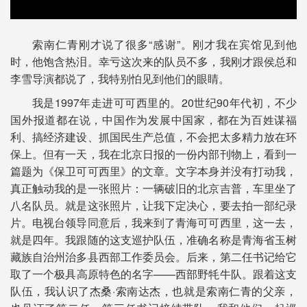
00:00
/
06:15
索南仁青刚才说了很多“感谢”。刚才我在宾馆见到他
时，他饱含热泪。幸亏这次来的队员不多，我刚才跟侯总和
李雪导演都说了，我特别怕见到他们的眼睛。
我是1997年走进可可西里的。20世纪90年代初，不少
国外报道都在说，中国作为发展中国家，都在为百姓谋福
利、搞经济建设、抓国民生产总值，不会把太多精力放在环
保上。但有一天，我在北京日报的一份内部刊物上，看到一
篇题为《保卫可可西里》的文章。文字本身并没有打动我，
真正触动我的是一张照片：一辆破旧的北京吉普，车里坐了
八名队员。就是这张照片，让我下定决心，要去拍一部纪录
片。电视台领导同意后，我来到了青海可可西里，这一去，
就是四年。我跟随的这支巡护队伍，准确名称是青海省玉树
藏族自治州治多县西部工作委员会。后来，第二任书记给它
取了一个极具高原特色的名字——西部野牦牛队。跟着这支
队伍，我认识了杰桑·索南达杰，也就是索南仁青的父亲，