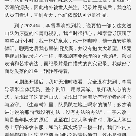
亲河的源头，因此格外被世人关注。纪录片完成后，我也给
队员们看过，直到今天，他们依然认可这部作品。
到了2024年，李雪导演找到我，说要拍一部以这支巡
山队为原型的长篇电视剧。我当时很担心，和李雪导演聊了
整整四个小时，我一杯矿泉水，他一杯咖啡，他一直安静地
倾听。聊完之后我心里依旧没底，并没有抱太大希望。毕竟
电视剧和纪录片不一样，电视剧需要合理的剧情演绎、演员
表演和艺术表达，而纪录片是白描式的真实记录。我做好了
面对失落的准备，静静等待着。
可剧集开播后，我每天准时收看。完全没有想到，李雪
导演和全体演员、整个剧组，用最真诚、最打动人心的方
式，呈现出了这支巡山队、呈现出了青海所有守护者的初心
与坚守。《生命树》里，队员趴在地上喝水的细节；多杰演
讲时说的那句“我没有办法，没有办法的办法”，一字未改，
就是当年队长的原话。甚至在北京大学演讲时，那位大学生
身上穿的条纹衣服，和当年真实场景一模一样。我们业内人
看到都在问：这是史料画面吗？我告诉他们，这不是资料，