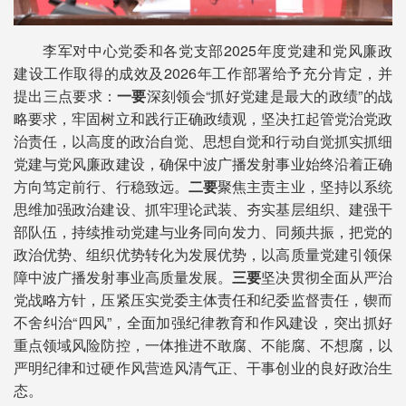
李军对中心党委和各党支部2025年度党建和党风廉政
建设工作取得的成效及2026年工作部署给予充分肯定，并
提出三点要求：
一要
深刻领会“抓好党建是最大的政绩”的战
略要求，牢固树立和践行正确政绩观，坚决扛起管党治党政
治责任，以高度的政治自觉、思想自觉和行动自觉抓实抓细
党建与党风廉政建设，确保中波广播发射事业始终沿着正确
方向笃定前行、行稳致远。
二要
聚焦主责主业，坚持以系统
思维加强政治建设、抓牢理论武装、夯实基层组织、建强干
部队伍，持续推动党建与业务同向发力、同频共振，把党的
政治优势、组织优势转化为发展优势，以高质量党建引领保
障中波广播发射事业高质量发展。
三要
坚决贯彻全面从严治
党战略方针，压紧压实党委主体责任和纪委监督责任，锲而
不舍纠治“四风”，全面加强纪律教育和作风建设，突出抓好
重点领域风险防控，一体推进不敢腐、不能腐、不想腐，以
严明纪律和过硬作风营造风清气正、干事创业的良好政治生
态。