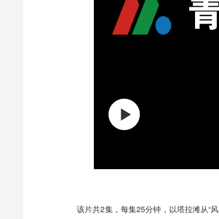
00:00
/
02:54
该片共2集，每集25分钟，以塔拉滩从“