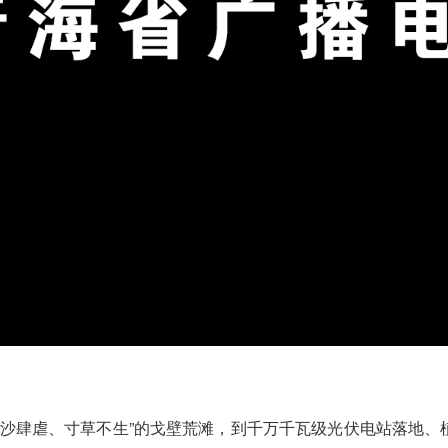
风沙肆虐、寸草不生”的戈壁荒滩，到千万千瓦级光伏电站落地、植