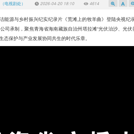
处（电视剧处）
2026-04-20 18:10
4614
7，青海清洁能源与乡村振兴纪实纪录片《荒滩上的牧羊曲》登陆央视纪
公司承制，聚焦青海省海南藏族自治州塔拉滩“光伏治沙、光伏
生态保护与产业发展协同共生的时代乐章。