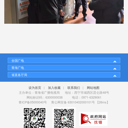
全国广电
青海广电
省直各厅局
设为首页
|
加入收藏
|
联系我们
|
网站地图
主办单位：青海省广播电视局 地址：西宁市城西区昆仑路48号
网站标识码：6300000038 电话：0971-6329061
青ICP备05000040号
青公网安备 63010402000101号
【26ms】