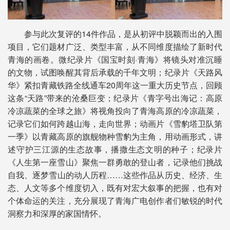
参与此次复评的14件作品，是从初评中脱颖而出的入围
项目，它们题材广泛、类型丰富，从不同维度描绘了新时代
青海的画卷。微纪录片《国宝时刻·青海》将镜头对准沉睡
的文物，试图唤醒其背后承载的千年文明；纪录片《天路风
华》紧扣青藏铁路全线通车20周年这一重大历史节点，回顾
这条“天路”带来的沧桑巨变；纪录片《青字号出海记：高原
冷凉蔬菜的全球之旅》将视角投向了青海高原的冷凉蔬菜，
记录它们如何跨越山海，走向世界；动画片《雪豹塔卫队第
一季》以青藏高原的旗舰物种雪豹为主角，用动画形式，讲
述守护三江源的生态故事，播撒生态文明的种子；纪录片
《人生第一座雪山》聚焦一群勇敢的登山者，记录他们挑战
自我、逐梦雪山的动人历程……这些作品从历史、经济、生
态、人文等多个维度切入，既有对宏大叙事的把握，也有对
个体命运的关注，充分展现了青海广电创作者们敏锐的时代
洞察力和深厚的家国情怀。