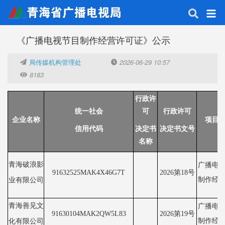
《广播电视节目制作经营许可证》公示
局传媒机构管理处
2026-06-29 10:57
8183
行政许
统一社会
可
行政许可
企业名称
项目
信用代码
决定书
决定书文号
名称
青海破浪影
广播电
91632525MAK4X46G7T
2026第18号
制作经
业有限公司
青海善见文
广播电
91630104MAK2QW5L83
2026第19号
制作经
化有限公司