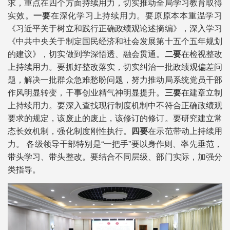
求，重点在四个方面持续用力，切实推动全局学习教育取得
实效。
一要
在深化学习上持续用力。要原原本本重温学习
《习近平关于树立和践行正确政绩观论述摘编》，深入学习
《中共中央关于制定国民经济和社会发展第十五个五年规划
的建议》，切实做到学深悟透、融会贯通。
二要
在检视整改
上持续用力。要抓好整改落实，切实纠治一批政绩观偏差问
题，解决一批群众急难愁盼问题，努力推动局系统党员干部
作风明显转变，干事创业精气神明显提升。
三要
在建章立制
上持续用力。要深入查找现行制度机制中不符合正确政绩观
要求的规定，该废止的废止，该修订的修订。要研究建立常
态长效机制，强化制度刚性执行。
四要
在示范带动上持续用
力。 各级领导干部特别是“一把手”要以身作则、率先垂范，
带头学习、带头整改。要结合不同层级、部门实际，加强分
类指导。