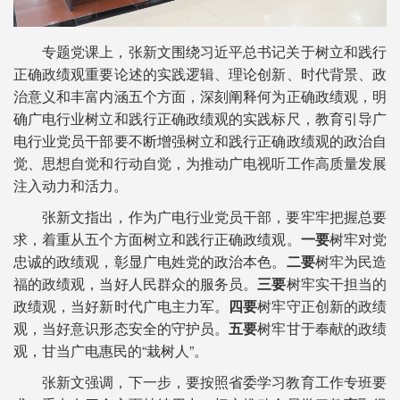
专题党课上，张新文围绕习近平总书记关于树立和践行
正确政绩观重要论述的实践逻辑、理论创新、时代背景、政
治意义和丰富内涵五个方面，深刻阐释何为正确政绩观，明
确广电行业树立和践行正确政绩观的实践标尺，教育引导广
电行业党员干部要不断增强树立和践行正确政绩观的政治自
觉、思想自觉和行动自觉，为推动广电视听工作高质量发展
注入动力和活力。
张新文指出，作为广电行业党员干部，要牢牢把握总要
求，着重从五个方面树立和践行正确政绩观。
一要
树牢对党
忠诚的政绩观，彰显广电姓党的政治本色。
二要
树牢为民造
福的政绩观，当好人民群众的服务员。
三要
树牢实干担当的
政绩观，当好新时代广电主力军。
四要
树牢守正创新的政绩
观，当好意识形态安全的守护员。
五要
树牢甘于奉献的政绩
观，甘当广电惠民的“栽树人”。
张新文强调，下一步，要按照省委学习教育工作专班要