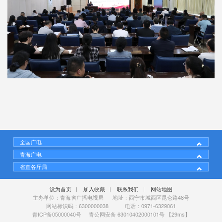
全国广电
青海广电
省直各厅局
设为首页
|
加入收藏
|
联系我们
|
网站地图
主办单位：青海省广播电视局 地址：西宁市城西区昆仑路48号
网站标识码：6300000038 电话：0971-6329061
青ICP备05000040号
青公网安备 63010402000101号
【29ms】