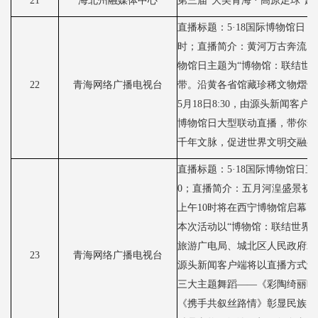
21
海北州融媒体中心
第三届
“大美青海 · 高原足球”
直播标题：
5·18国际博物馆日｜
时；直播简介：黄河万古奔流，
物馆日主题为“博物馆：联结世
22
青海网络广播电视台
带。沿黄各省馆藏珍稀文物熠熠
5月18日8:30，由源头新闻
博物馆日大型联动直播，带你邂
千年文脉，促进世界文明交融共
直播标题：
5·18国际博物馆日
0；直播简介：五月河湟盛景初临，
上午10时将在西宁博物馆启幕。
本次活动以
“博物馆：联结世界
旅游广电局、城北区人民政府承
23
青海网络广播电视台
源头新闻客户端将以直播方式解
三大主题舞蹈
——《彩陶绮丽映
《携手共叙丝路情》彰显民族团