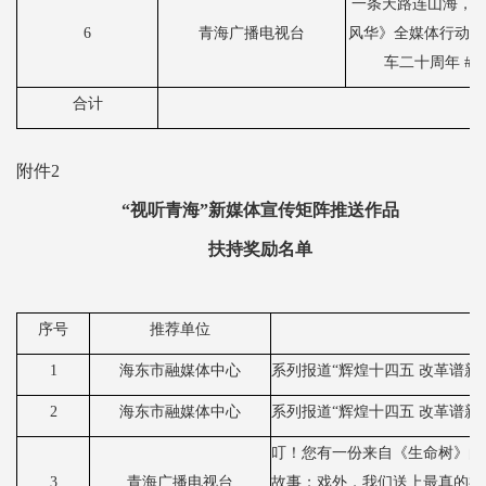
一
条天路连山海，
6
青海广播电视台
风华》全媒体行动重
车二十周年 #
合计
附件2
“视听青海”新媒体宣传矩阵推送作品
扶持奖励名单
序号
推荐单位
1
海东市融媒体中心
系列报道
“辉煌十四五 改革谱新
2
海东市融媒体中心
系列报道
“辉煌十四五 改革谱
叮！您有一份来自《生命树》的
3
青海广播电视台
故事；戏外，我们送上最真的祝