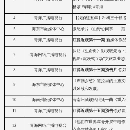
杨紫 #胡歌 #青海
4
青海广播电视台
【我的这五年】种树三十载
荒
5
海东市融媒体中心
微纪录片《山野心间事
——踏雪
6
青海广播电视台
江源近观第十一期
新媒体作品
探访《生命树》影视取景地：海
7
青海网络广播电视台
视IP+沉浸式互动”文旅新业态。
8
青海广播电视台
江源近观第十三期预告片
你好
《声韵乡愁》道拉里的土族文明
9
海东市融媒体中心
以延续和发展。
10
海南州融媒体中心
海南州藏族姑娘凭一曲《重入尘
11
青海广播电视台
江源近观第十五期预告
你好青海
《他们在世界屋脊开展带电作业
12
青海网络广播电视台
点亮雪域高原万家灯火。