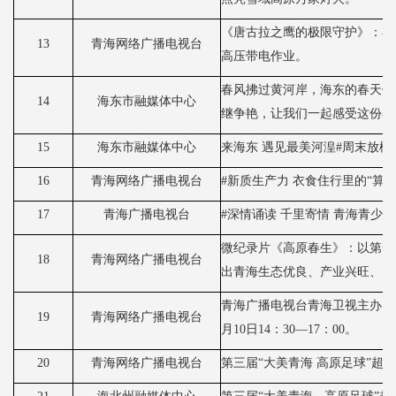
《唐古拉之鹰的极限守护》：在
13
青海网络广播电视台
高压带电作业。
春风拂过黄河岸，海东的春天便
14
海东市融媒体中心
继争艳，让我们一起感受这份春
15
海东市融媒体中心
来海东
遇见最美河湟
#周末放松
16
青海网络广播电视台
#新质生产力 衣食住行里的“算力
17
青海广播电视台
#深情诵读 千里寄情 青海青
微纪录片《高原春生》：以第一
18
青海网络广播电视台
出青海生态优良、产业兴旺、民
青海广播电视台青海卫视主办《
19
青海网络广播电视台
月10日14：30—17：00。
20
青海网络广播电视台
第三届
“大美青海 高原足球”超级