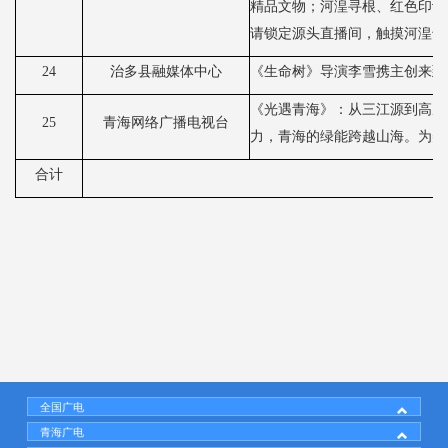
精品文物；河湟寻根、红色印记
请锁定源头直播间，触摸河湟千
24
治多县融媒体中心
《生命树》导演李雪携主创来到
《光遇青海》：从三江源到高原
25
青海网络广播电视台
力，青海的绿能跨越山海。为美
合计
全国广电
青海广电