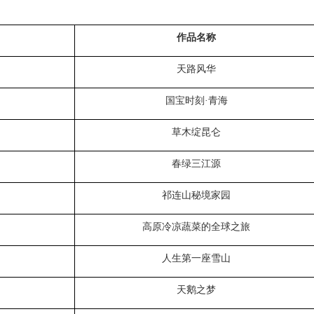
作品名称
天路风华
国宝时刻
·青海
草木绽昆仑
春绿三江源
祁连山秘境家园
高原冷凉蔬菜的全球之旅
人生第一座雪山
天鹅之梦