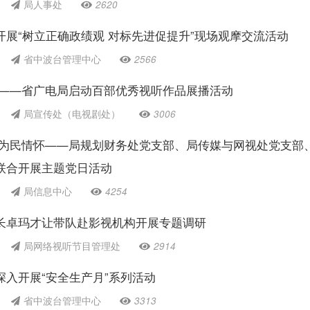
局人事处
2620
开展“树立正确政绩观 对标先进促提升”现场观摩交流活动
省中波台管理中心
2566
代——省广电局启动百部优秀视听作品展播活动
局宣传处（电视剧处）
3006
厚为民情怀——局规划财务处党支部、局传媒与网视处党支部
联合开展主题党日活动
局信息中心
4254
长卓玛才让带队赴影视机构开展专题调研
局网络视听节目管理处
2914
深入开展“安全生产月”系列活动
省中波台管理中心
3313