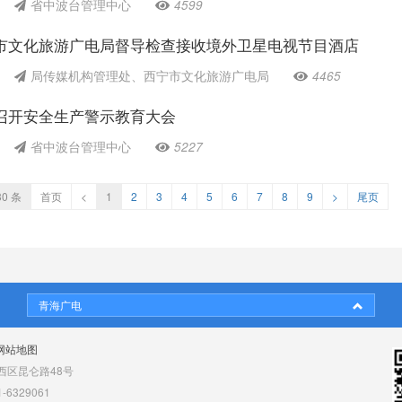
省中波台管理中心
4599
市文化旅游广电局督导检查接收境外卫星电视节目酒店
局传媒机构管理处、西宁市文化旅游广电局
4465
召开安全生产警示教育大会
省中波台管理中心
5227
30 条
首页
<
1
2
3
4
5
6
7
8
9
>
尾页
青海广电
网站地图
区昆仑路48号
6329061