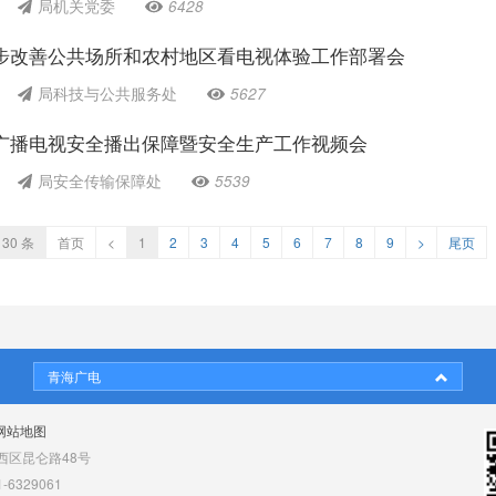
局机关党委
6428
步改善公共场所和农村地区看电视体验工作部署会
局科技与公共服务处
5627
广播电视安全播出保障暨安全生产工作视频会
局安全传输保障处
5539
30 条
首页
<
1
2
3
4
5
6
7
8
9
>
尾页
青海广电
网站地图
区昆仑路48号
6329061