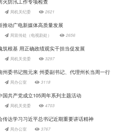
防火防汛工作专项检查
局机关纪委
2621
新推动广电新媒体高质量发展
局宣传处（电视剧处）
2656
魂筑根基 用正确政绩观实干担当促发展
局机关党委
3297
南州委书记熊元来 州委副书记、代理州长当周一行
局办公室
3118
中国共产党成立105周年系列主题活动
局机关党委
4703
会传达学习习近平总书记近期重要讲话精神
局办公室
3767