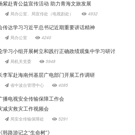
杨紫赴青公益宣传活动 助力青海文旅发展
局办公室、局宣传处（电视剧处）
4932
会传达学习习近平总书记近期重要讲话精神
局办公室
4240
论学习小组开展树立和践行正确政绩观集中学习研讨
局机关党委
5948
长李军赴海南州基层广电部门开展工作调研
省中波台管理中心
4085
广播电视安全传输保障工作会
灾减灾救灾工作视频会
局安全传输保障处
5291
韩路游记之“生命树”》