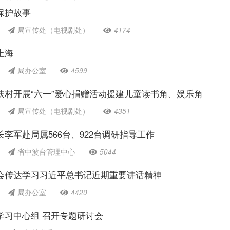
保护故事
局宣传处（电视剧处）
4174
上海
局办公室
4599
扶村开展“六一”爱心捐赠活动援建儿童读书角、娱乐角
局宣传处（电视剧处）
4351
李军赴局属566台、922台调研指导工作
省中波台管理中心
5044
会传达学习习近平总书记近期重要讲话精神
局办公室
4420
学习中心组 召开专题研讨会