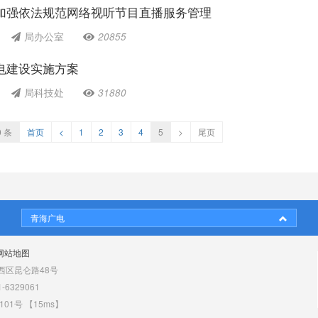
加强依法规范网络视听节目直播服务管理
局办公室
20855
电建设实施方案
局科技处
31880
0 条
首页
<
1
2
3
4
5
>
尾页
青海广电
网站地图
区昆仑路48号
6329061
101号
【15ms】