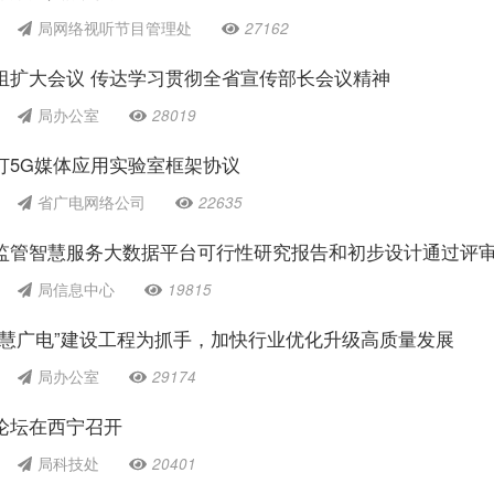
局网络视听节目管理处
27162
组扩大会议 传达学习贯彻全省宣传部长会议精神
局办公室
28019
订5G媒体应用实验室框架协议
省广电网络公司
22635
监管智慧服务大数据平台可行性研究报告和初步设计通过评
局信息中心
19815
智慧广电”建设工程为抓手，加快行业优化升级高质量发展
局办公室
29174
论坛在西宁召开
局科技处
20401