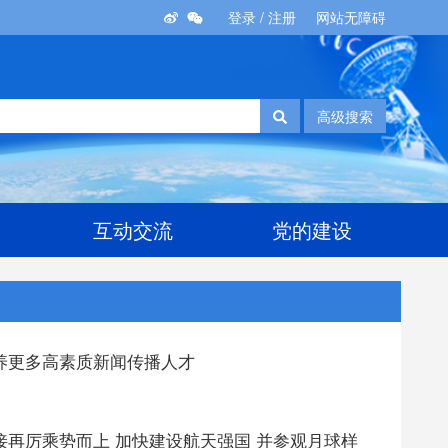
登录
/
注册
网站无障碍
高级搜索
互动交流
党的建设
养更多高素质新闻传播人才
再厉乘势而上 加快建设航天强国 并参观月球样