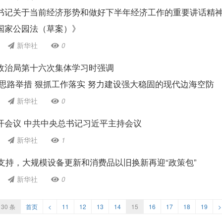
书记关于当前经济形势和做好下半年经济工作的重要讲话精神
国家公园法（草案）》
新华社
0
政治局第十六次集体学习时强调
新思路举措 狠抓工作落实 努力建设强大稳固的现代边海空防
新华社
0
开会议 中共中央总书记习近平主持会议
新华社
1
力支持，大规模设备更新和消费品以旧换新再迎“政策包”
新华社
0
30 条
首页
<
11
12
13
14
15
16
17
18
19
>