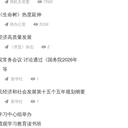
局机关党委
7560
《生命树》热度延伸
局办公室
5336
经济高质量发展
《求是》杂志
2
常务会议 讨论通过《国务院2026年
》等
新华社
1
民经济和社会发展第十五个五年规划纲要
新华社
1
学习中心组举办
绩观学习教育读书班